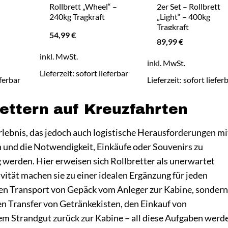
Rollbrett „Wheel“ –
2er Set – Rollbrett
240kg Tragkraft
„Light“ – 400kg
Tragkraft
54,99
€
89,99
€
inkl. MwSt.
inkl. MwSt.
Lieferzeit:
sofort lieferbar
eferbar
Lieferzeit:
sofort liefer
rettern auf Kreuzfahrten
erlebnis, das jedoch auch logistische Herausforderungen mi
 und die Notwendigkeit, Einkäufe oder Souvenirs zu
 werden. Hier erweisen sich Rollbretter als unerwartet
ivität machen sie zu einer idealen Ergänzung für jeden
 den Transport von Gepäck vom Anleger zur Kabine, sonder
en Transfer von Getränkekisten, den Einkauf von
m Strandgut zurück zur Kabine – all diese Aufgaben werd