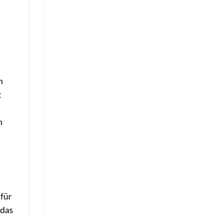
n
t
n
 für
 das