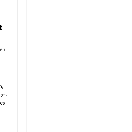
t
ren
n,
ges
 es