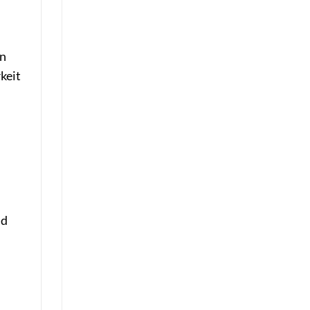
en
keit
nd