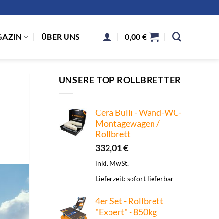
AZIN
ÜBER UNS
0,00
€
UNSERE TOP ROLLBRETTER
Cera Bulli - Wand-WC-
Montagewagen /
Rollbrett
332,01
€
inkl. MwSt.
Lieferzeit:
sofort lieferbar
4er Set - Rollbrett
"Expert" - 850kg