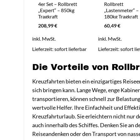
4er Set – Rollbrett
Rollbrett
„Expert“ – 850kg
„Lastenmeter“ –
Tragkraft
180kg Tragkraft
208,99
€
60,49
€
inkl. MwSt.
inkl. MwSt.
Lieferzeit:
sofort lieferbar
Lieferzeit:
sofort li
Die Vorteile von Rollb
Kreuzfahrten bieten ein einzigartiges Reise
sich bringen kann. Lange Wege, enge Kabinen
transportieren, können schnell zur Belastung
wertvolle Helfer. Ihre Einfachheit und Effekt
Kreuzfahrturlaub. Sie erleichtern nicht nur
auch innerhalb des Schiffes. Denken Sie an d
Reiseandenken oder den Transport von nasse